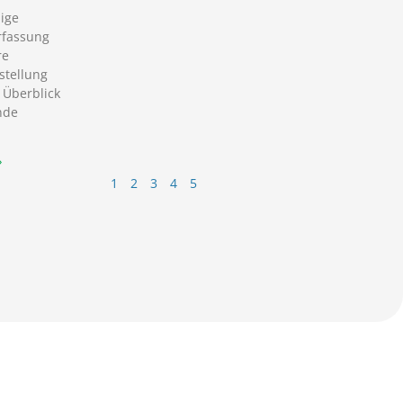
ige
rfassung
re
tellung
 Überblick
nde
»
1
2
3
4
5