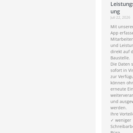
Leistung
ung
Juli 22, 2026
Mit unsere
App erfass
Mitarbeiter
und Leistu
direkt auf 
Baustelle.
Die Daten 
sofort in Vi
zur Verfüg
können oh
erneute Ei
weiterverar
und ausgew
werden.
Ihre Vorteil
✓ weniger
Schreibarb
Büro