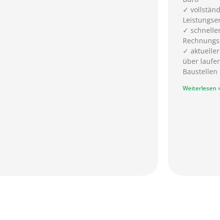
✓ vollständ
Leistungse
✓ schnelle
Rechnungss
✓ aktueller
über laufe
Baustellen
Weiterlesen 