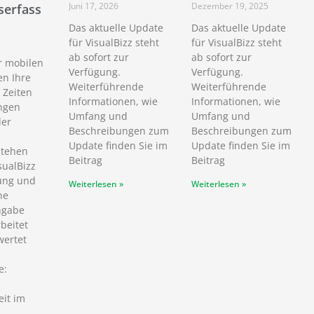
Juni 17, 2026
Dezember 19, 2025
serfass
Das aktuelle Update
Das aktuelle Update
für VisualBizz steht
für VisualBizz steht
ab sofort zur
ab sofort zur
r mobilen
Verfügung.
Verfügung.
en Ihre
Weiterführende
Weiterführende
 Zeiten
Informationen, wie
Informationen, wie
ngen
Umfang und
Umfang und
der
Beschreibungen zum
Beschreibungen zum
Update finden Sie im
Update finden Sie im
stehen
Beitrag
Beitrag
sualBizz
ung und
Weiterlesen »
Weiterlesen »
ne
ngabe
beitet
ertet
e:
eit im